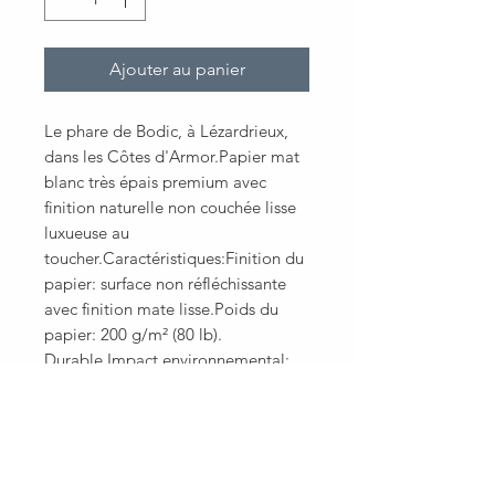
Ajouter au panier
Le phare de Bodic, à Lézardrieux, 
dans les Côtes d'Armor.Papier mat 
blanc très épais premium avec 
finition naturelle non couchée lisse 
luxueuse au 
toucher.Caractéristiques:Finition du 
papier: surface non réfléchissante 
avec finition mate lisse.Poids du 
papier: 200 g/m² (80 lb). 
Durable.Impact environnemental: 
papier certifié FSC ou équivalent 
soutenant des pratiques 
durables.Tailles disponibles : 29 
tailles (en pouces pour les États-
Unis et le Canada et en centimètres 